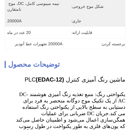
نیمه سینوسی کامل، DC، موج 
شکل موج خروجی:
نامتقارن
جاری:
20000A
قابلیت ارائه:
20 عدد در ماه
برجسته کردن:
20000A تجهیزات خط آنودیز
توضیحات محصول
ماشین رنگ آمیزی کنترل PLC
(EDAC-12)
یکنواختی رنگ: منبع تغذیه رنگ آمیزی هوشمند DC-
AC از یک تکنیک موج دوگانه منحصر به فرد برای
دستیابی به سطح بالایی از یکنواختی رنگ استفاده
می کند.جریان DC ضربانی برای عملیات
همگن‌سازی اعمال می‌شود و اطمینان حاصل می‌کند
که یون‌های فلزی به طور یکنواخت در طول رسوب