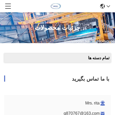
جزئیات محصولات
تمام دسته ها
با ما تماس بگیرید
Mrs. rita
q870767@163.com