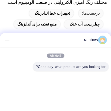
مختلف رنگ آمیزی الکترولیتی در صنعت آلومینیوم است.
برچسب‌ها:
تجهیزات خط آندایزینگ
چیلر پیچی آب خنک
منبع تغذیه برای آندایزینگ
rainbow
تماس سریع
6:43 AM
آدرس
Good day, what product are you looking for?
شماره 1، جاده شمالی چانگانگ، پارک صنعتی چانگونگلینگ، شهر
شیشان، شهر نانهای، شهر فوشان
تلفن
86-139-2888-2846
نامه الکترونیکی