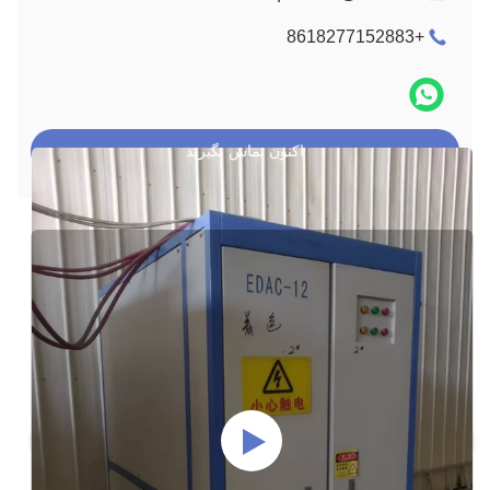
+8618277152883
اکنون تماس بگیرید