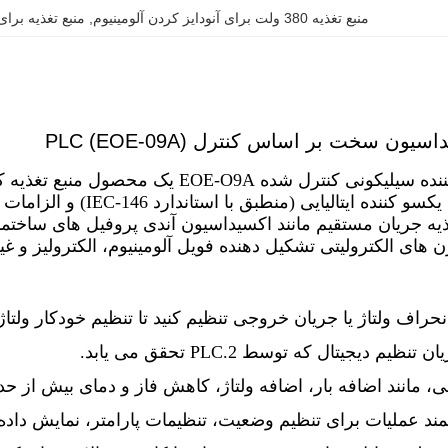
منبع تغذیه 380 ولت برای آنودایز کردن آلومینیوم
, 
منبع تغذیه برای
یون سخت بر اساس کنترل PLC (EOE-09A)
منبع تغذیه یکسو کننده سیلیکونی کنترل شد
یی (منطبق با استاندارد IEC-146) و الزامات فرآیند اکسیداسیون خاص توسعه یافته است.
ذیه جریان مستقیم مانند اکسیداسیون آندی پروفیل های ساختم
ازن های الکترولیتی تشکیل دهنده فویل آلومینیوم، الکترولیز و
یم دیجیتال که توسط 2.PLC تحقق می یابد.
، مانند اضافه بار، اضافه ولتاژ، کاهش فاز و دمای بیش از حد
د عملیات برای تنظیم وضعیت، تنظیمات پارامتر، نمایش داده 