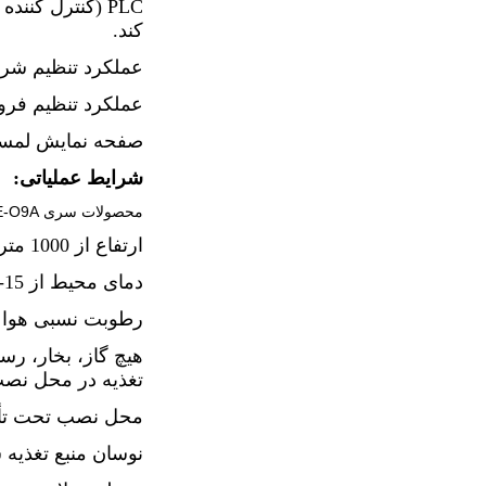
PLC (کنترل کنن
کند.
عملکرد تنظیم شر
عملکرد تنظیم فرود
صفحه نمایش لمسی ه
شرایط عملیاتی:
محصولات سری EOE-O9A برای استفاده در محیط داخلی تحت شرایط عملیاتی معمولی طراحی شده اند، از جمله:
ارتفاع از 1000 متر تجاوز نمی کند (اگر از 1000 متر بیشتر شد، لطفاً استفاده را به طور مناسب کاهش دهید).
دمای محیط از 15- تا 40+ درجه سانتیگراد متغیر است.
رطوبت نسبی هوا کمتر از 5
هیچ گاز، بخار، رس
تغذیه در محل نصب 
محل نصب تحت تأثیر
نوسان منبع تغذیه شبکه