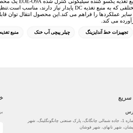
به طور خلاصه، منبع
ع تغذیه DC پایدار نیاز دارند، مناسب است.
تنظی
ایر عملکردها را فراهم می کند.
این محصول انتقال توان قابل
آورده می کند.
تجهیزات خط آندایزینگ
چیلر پیچی آب خنک
منبع تغذیه
سریع
خب
رس
بر
شماره 1، جاده شمالی چانگانگ، پارک صنعتی چانگونگلینگ، شهر
شان، شهر نانهای، شهر فوشان