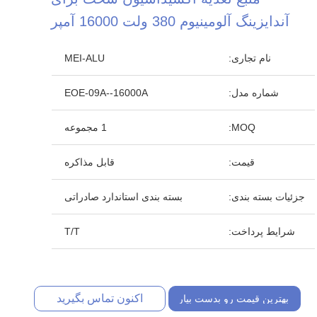
آندایزینگ آلومینیوم 380 ولت 16000 آمپر
نام تجاری:
MEI-ALU
شماره مدل:
EOE-09A--16000A
MOQ:
1 مجموعه
قیمت:
قابل مذاکره
جزئیات بسته بندی:
بسته بندی استاندارد صادراتی
شرایط پرداخت:
T/T
اکنون تماس بگیرید
بهترین قیمت رو بدست بیار