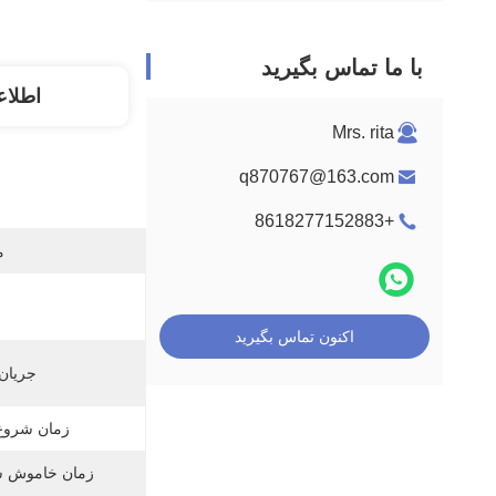
با ما تماس بگیرید
اطلاع
Mrs. rita
q870767@163.com
+8618277152883
م
اکنون تماس بگیرید
جریان
زمان شروع نر
زمان خاموش ش