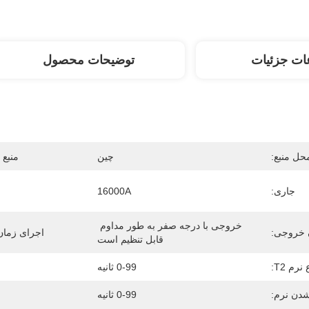
ات جزئیات
توضیحات محصول
حل منبع:
چین
منبع ت
جاری:
16000A
خروجی با درجه صفر به طور مداوم 
 خروجی:
اجرای زمان خ
قابل تنظیم است
م T2:
0-99 ثانیه
دن نرم:
0-99 ثانیه