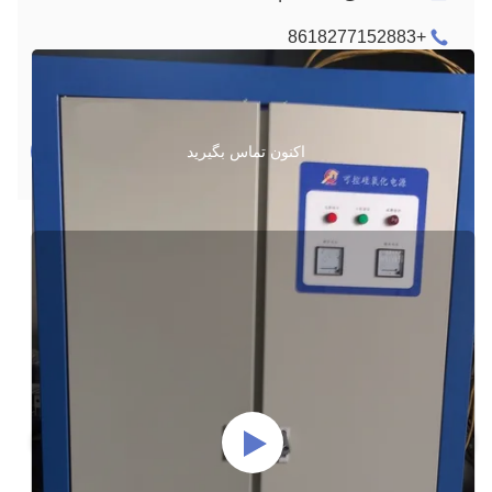
+8618277152883
اکنون تماس بگیرید