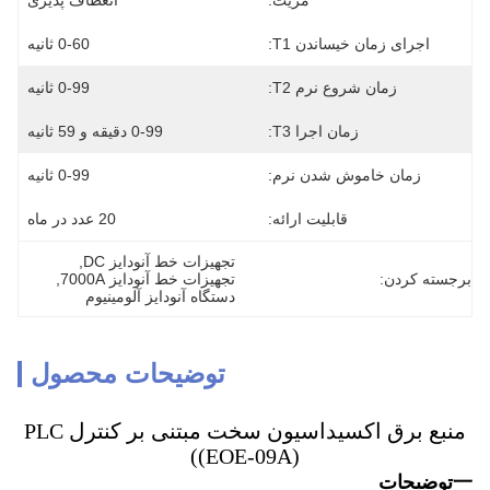
مزیت:
انعطاف پذیری
اجرای زمان خیساندن T1:
0-60 ثانیه
زمان شروع نرم T2:
0-99 ثانیه
زمان اجرا T3:
0-99 دقیقه و 59 ثانیه
زمان خاموش شدن نرم:
0-99 ثانیه
قابلیت ارائه:
20 عدد در ماه
تجهیزات خط آنودایز DC
, 
برجسته کردن:
تجهیزات خط آنودایز 7000A
, 
دستگاه آنودایز آلومینیوم
توضیحات محصول
منبع برق اکسیداسیون سخت مبتنی بر کنترل PLC
((EOE-09A)
一توضیحات