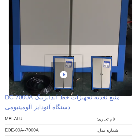
منبع تغذیه تجهیزات خط آندایزینگ DC 7000A
دستگاه آنودایز آلومینیومی
MEI-ALU
نام تجاری:
EOE-09A--7000A
شماره مدل: