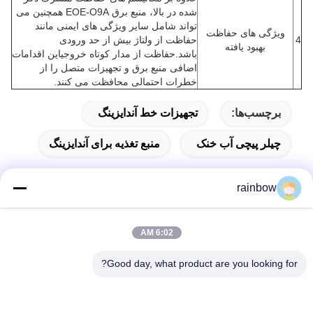
شده در بالا، منبع برق EOE-O9A همچنین می
تواند شامل سایر ویژگی های ایمنی مانند
ویژگی های حفاظت
4
حفاظت از ولتاژ بیش از حد ورودی
بهبود یافته
باشد.حفاظت از مدار کوتاه خروجیاین اقدامات
اضافی منبع برق و تجهیزات متصل را از
خطرات احتمالی محافظت می کنند.
برچسب‌ها:
تجهیزات خط آندایزینگ
چیلر پیچی آب خنک
منبع تغذیه برای آندایزینگ
rainbow
تماس سریع
6:02 AM
آدرس
Good day, what product are you looking for?
شماره 1، جاده شمالی چانگانگ، پارک صنعتی چانگونگلینگ، شهر
شیشان، شهر نانهای، شهر فوشان