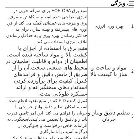
三. ویژگی
منبع برق EOE-O9A برای صرفه جویی در
انرژی طراحی شده است، به کاهش مصرف
برق و هزینه های عملیاتی کمک می کند.از فن
1
بهره وری انرژی
آوری های پیشرفته و بهینه سازی برای به
حداکثر رساندن بهره وری و به حداقل رساندن
اتلاف انرژی استفاده می کند.
منبع برق با استفاده از اجزای با
کیفیت بالا و مواد ساخته شده است،
اطمینان از دوام و قابلیت اطمینان در
مواد و ساخت و
محیط های صنعتی سخت.آن را از
2
ساز با کیفیت بالا
طریق آزمایش دقیق و فرآیندهای
کنترل کیفیت برای برآورده کردن
استانداردهای سختگیرانه و ارائه
عملکرد طولانی مدت.
کنترل کننده PID که در منبع تغذیه ادغام شده
است، امکان تنظیم دقیق ولتاژ خروجی یا
تنظیم دقیق ولتاژ و
جریان را فراهم می کند. این امر تامین قدرت
3
جریان
پایدار و دقیق را تضمین می کند،پاسخگویی به
الزامات خاص درخواست و جلوگیری از
هرگونه آسیب یا ناسازگاری.
علاوه بر مکانیسم های حفاظت مشترک ذکر